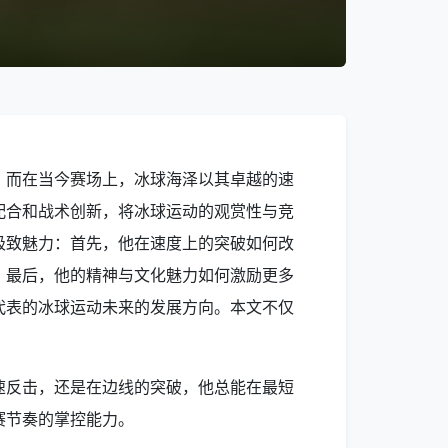
。而在当今赛场上，冰球海泽以其卓越的速
配合和战术创新，将冰球运动的观赏性与竞
极致魅力：首先，他在速度上的突破如何改
；最后，他的精神与文化魅力如何激励更多
代表的冰球运动未来的发展方向。本文不仅
速反击，还是在边线的突破，他总能在最短
赛节奏的掌控能力。