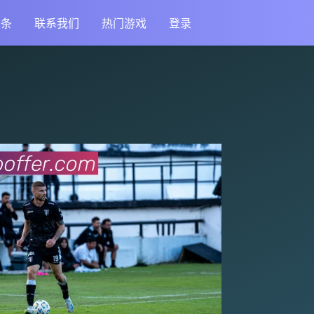
头条
联系我们
热门游戏
登录