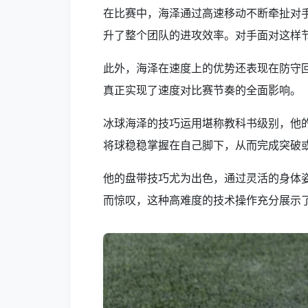
在比赛中，海泽通过高速移动不断牵扯对
升了整个团队的进攻效率。对手面对这样
此外，海泽在速度上的优势还表现在防守
真正实现了速度对比赛节奏的全面影响。
冰球海泽的技巧运用堪称教科书级别，他
将球稳稳掌握在自己脚下，从而完成突破
他的盘带技巧尤为出色，通过灵活的身体
而惊叹，这种高难度的技术操作充分展示