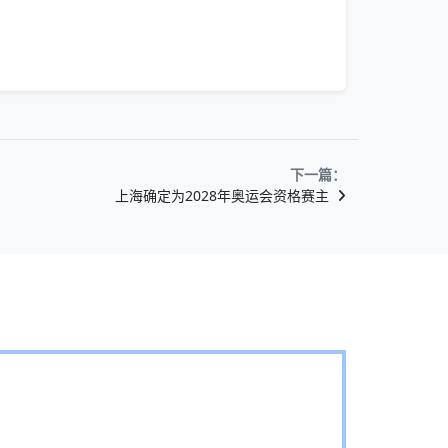
下一篇：
上海确定为2028年奥运会资格赛主