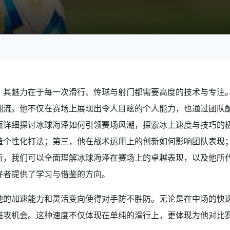
，其魅力在于每一次滑行、传球与射门都需要高度的技术与专注
潮流。他不仅在赛场上展现出令人目眩的个人能力，也通过团队
面详细探讨冰球海泽如何引领赛场风潮，探索冰上速度与技巧的
造个性化打法；第三，他在战术运用上的创新如何影响团队表现
析，我们可以全面理解冰球海泽在赛场上的卓越表现，以及他所
好者提供了学习与借鉴的方向。
他的加速能力和灵活变向使得对手防不胜防。无论是在中场的快
进攻机会。这种速度不仅体现在单纯的滑行上，更体现为他对比