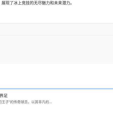
，展现了冰上竞技的无尽魅力和未来潜力。
界足
王子”的传奇球员，以其非凡的...