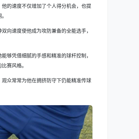
。他的速度不仅增加了个人得分机会，也提
洞。
种双向速度使他成为攻防兼备的全能选手，
他能够凭借细腻的手感和精准的球杆控制，
的比赛风格。
。观众常常为他在拥挤防守下仍能精准传球