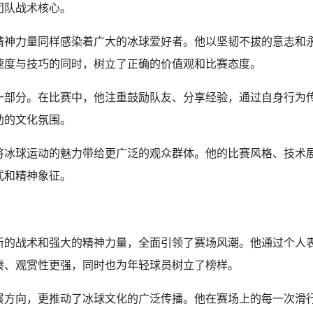
团队战术核心。
精神力量同样感染着广大的冰球爱好者。他以坚韧不拔的意志和
速度与技巧的同时，树立了正确的价值观和比赛态度。
一部分。在比赛中，他注重鼓励队友、分享经验，通过自身行为
助的文化氛围。
将冰球运动的魅力带给更广泛的观众群体。他的比赛风格、技术
式和精神象征。
新的战术和强大的精神力量，全面引领了赛场风潮。他通过个人
凑、观赏性更强，同时也为年轻球员树立了榜样。
展方向，更推动了冰球文化的广泛传播。他在赛场上的每一次滑