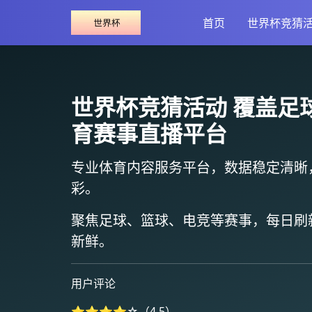
首页
世界杯竞猜活
世界杯竞猜活动
覆盖足
育赛事直播平台
专业体育内容服务平台，数据稳定清晰
彩。
聚焦足球、篮球、电竞等赛事，
每日刷
新鲜。
用户评论
⭐⭐⭐⭐☆（4.5）