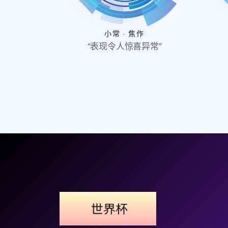
小常 · 焦作
“表现令人惊喜异常”