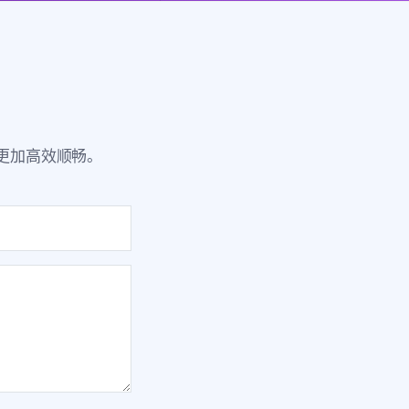
口
更加高效顺畅。