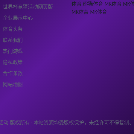
体育
熊猫体育
MK体育
MK
世界杯竞猜活动网页版
MK体育
MK体育
企业展示中心
体育头条
联系我们
热门游戏
隐私政策
合作条款
网站地图
竞猜活动 版权所有 · 本站资源均受版权保护，未经许可不得复