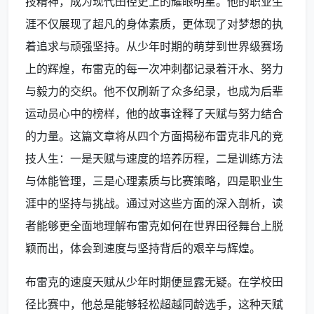
技精神，成为现代田径史上的耀眼明星。他的职业生
涯不仅展现了超凡的身体素质，更体现了对梦想的执
着追求与顽强坚持。从少年时期的萌芽到世界级赛场
上的辉煌，布雷克的每一次冲刺都记录着汗水、努力
与毅力的交织。他不仅刷新了众多纪录，也成为后辈
运动员心中的榜样，他的故事诠释了天赋与努力结合
的力量。这篇文章将从四个方面揭秘布雷克非凡的竞
技人生：一是天赋与速度的培养历程，二是训练方法
与体能管理，三是心理素质与比赛策略，四是职业生
涯中的坚持与挑战。通过对这些方面的深入剖析，读
者能够更全面地理解布雷克如何在世界田径舞台上脱
颖而出，体会到速度与坚持背后的艰辛与辉煌。
布雷克的速度天赋从少年时期便显露无疑。在学校田
径比赛中，他总是能够轻松超越同龄选手，这种天赋