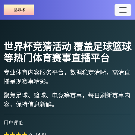
世界杯竞猜活动
覆盖足球篮球
等热门体育赛事直播平台
专业体育内容服务平台，数据稳定清晰，
高清直
播
呈现赛事精彩。
聚焦足球、篮球、电竞等赛事，
每日刷新赛事内
容
，保持信息新鲜。
用户评论
⭐⭐⭐⭐☆（4.8）