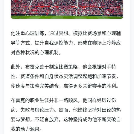
他注重心理训练，通过冥想、模拟比赛场景和心理辅
导等方式，提升自我调控能力，形成在赛场上冷静应
对各种状况的心理机制。
此外，布雷克善于制定比赛策略，他会根据对手特
性、赛道条件和自身状态灵活调整起跑和加速节奏，
使速度与策略完美结合，赢得更多关键赛事的胜利。
布雷克的职业生涯并非一路顺风，他同样经历过伤
病、失败与舆论压力。然而，他始终坚持对田径的热
爱与梦想，不轻言放弃，这种坚持成为他不断突破自
我的动力源泉。