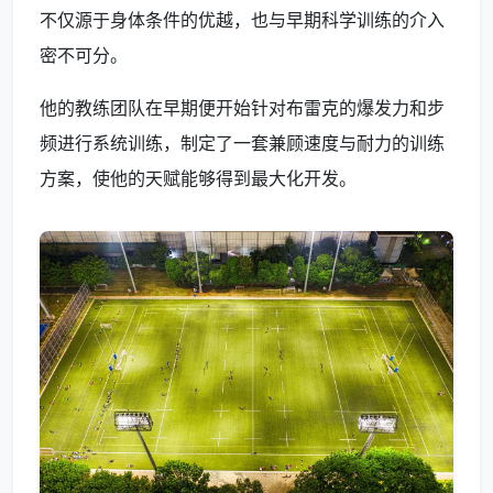
不仅源于身体条件的优越，也与早期科学训练的介入
密不可分。
他的教练团队在早期便开始针对布雷克的爆发力和步
频进行系统训练，制定了一套兼顾速度与耐力的训练
方案，使他的天赋能够得到最大化开发。