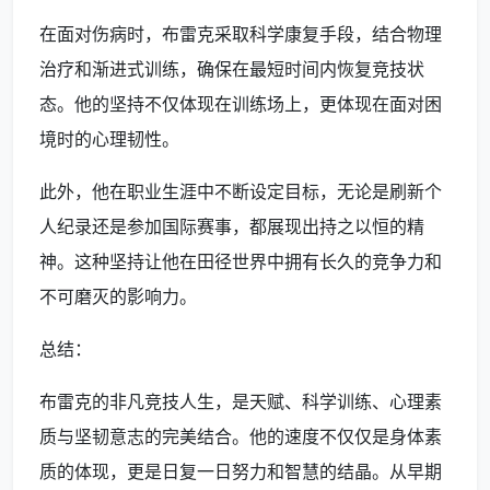
在面对伤病时，布雷克采取科学康复手段，结合物理
治疗和渐进式训练，确保在最短时间内恢复竞技状
态。他的坚持不仅体现在训练场上，更体现在面对困
境时的心理韧性。
此外，他在职业生涯中不断设定目标，无论是刷新个
人纪录还是参加国际赛事，都展现出持之以恒的精
神。这种坚持让他在田径世界中拥有长久的竞争力和
不可磨灭的影响力。
总结：
布雷克的非凡竞技人生，是天赋、科学训练、心理素
质与坚韧意志的完美结合。他的速度不仅仅是身体素
质的体现，更是日复一日努力和智慧的结晶。从早期